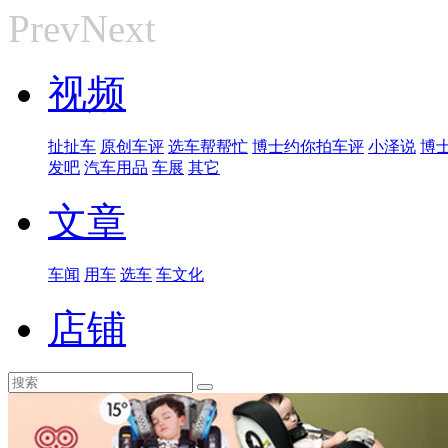
Prev
Next
视频
扯扯车
原创车评
选车帮帮忙
博士约你拍车评
小泽说
博
发吧
汽车用品
车展
其它
文章
车闻
用车
选车
车文化
店铺