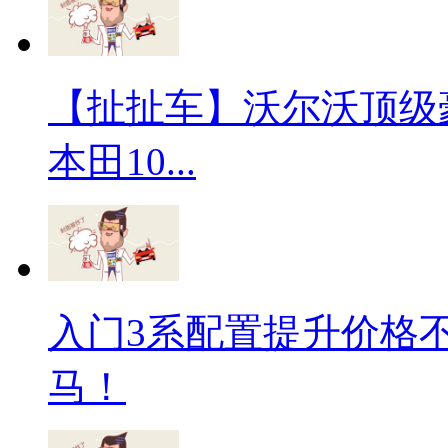
【扯扯车】沃尔沃顶级
本田10...
入门3系配置提升价格
马！