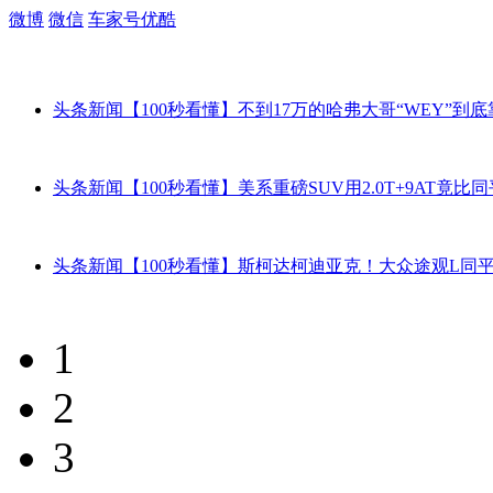
微博
微信
车家号
优酷
头条新闻
【100秒看懂】不到17万的哈弗大哥“WEY”到底靠
头条新闻
【100秒看懂】美系重磅SUV用2.0T+9AT竟比同平
头条新闻
【100秒看懂】斯柯达柯迪亚克！大众途观L同平台
1
2
3